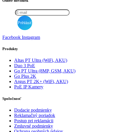
Odber noviniek
Facebook
Instagram
Produkty
Altas PT Ultra (WiFi, AKU)
Duo 3 PoE
Go PT Ultra (8MP, GSM, AKU)
Go Plus 2K
Argus PT 2K+ (WiFi, AKU)
PoE IP Kamery
Spoločnosť
Dodacie podmienky
Reklamačný poriadok
Postup pri reklamácii
Zmluvné podmienky
Ochrana osobných údajov