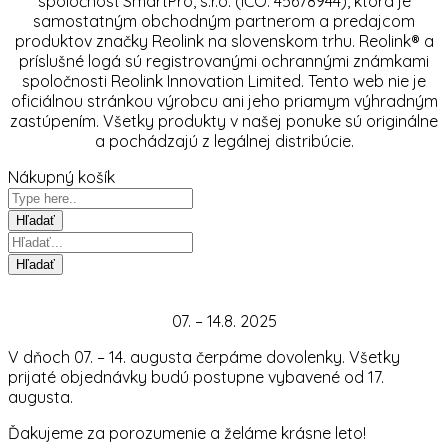
spoločnosť SmartPro, s.r.o. (IČO: 45678944), ktorá je
samostatným obchodným partnerom a predajcom
produktov značky Reolink na slovenskom trhu. Reolink® a
príslušné logá sú registrovanými ochrannými známkami
spoločnosti Reolink Innovation Limited. Tento web nie je
oficiálnou stránkou výrobcu ani jeho priamym výhradným
zastúpením. Všetky produkty v našej ponuke sú originálne
a pochádzajú z legálnej distribúcie.
Nákupný košík
07. – 14.8. 2025
V dňoch 07. – 14. augusta čerpáme dovolenky. Všetky
prijaté objednávky budú postupne vybavené od 17.
augusta.
Ďakujeme za porozumenie a želáme krásne leto!