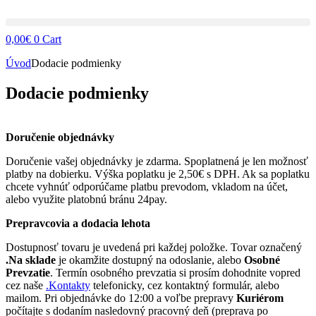
0,00
€
0
Cart
Úvod
Dodacie podmienky
Dodacie podmienky
Doručenie objednávky
Doručenie vašej objednávky je zdarma. Spoplatnená je len možnosť
platby na dobierku. Výška poplatku je 2,50€ s DPH. Ak sa poplatku
chcete vyhnúť odporúčame platbu prevodom, vkladom na účet,
alebo využite platobnú bránu 24pay.
Prepravcovia a dodacia lehota
Dostupnosť tovaru je uvedená pri každej položke. Tovar označený
.Na sklade
je okamžite dostupný na odoslanie, alebo
Osobné
Prevzatie
. Termín osobného prevzatia si prosím dohodnite vopred
cez naše
.Kontakty
telefonicky, cez kontaktný formulár, alebo
mailom. Pri objednávke do 12:00 a voľbe prepravy
Kuriérom
počítajte s dodaním nasledovný pracovný deň (preprava po