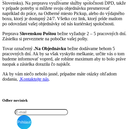
Slovensku). Na prepravu využívame služby spoločnosti DPD, takže
v prípade potreby si môžete svoju objednávku presmerovať
napríklad do práce, na Odberné miesto Pickup, alebo do výdajného
boxu, ktorý je dostupný 24/7. Všetko cez link, ktorý príde mailom
po odovzdaní vašej objednávky od nás kuriérskej spoločnosti.
Preprava
Slovenskou Poštou
bežne vyžaduje 2 – 5 pracovných dní.
Zásielku si prevezmete na pobočke vašej pošty.
Tovar označemý
.Na Objednávku
bežne dodávame behom 5
pracovných dní. Ak by sa však vyskytlo meškanie, určite vás o tom
budeme informovať vopred, ale robíme maximum aby to bolo práve
naopak a zásielka dorazila čo najskôr.
Ak by vám niečo nebolo jasné, prípadne máte otázky ohľadom
dodania,
.Kontaktujte nás
.
Odber noviniek