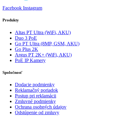
Facebook
Instagram
Produkty
Altas PT Ultra (WiFi, AKU)
Duo 3 PoE
Go PT Ultra (8MP, GSM, AKU)
Go Plus 2K
Argus PT 2K+ (WiFi, AKU)
PoE IP Kamery
Spoločnosť
Dodacie podmienky
Reklamačný poriadok
Postup pri reklamácii
Zmluvné podmienky
Ochrana osobných údajov
Odstúpenie od zmluvy