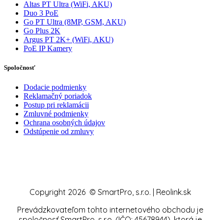
Altas PT Ultra (WiFi, AKU)
Duo 3 PoE
Go PT Ultra (8MP, GSM, AKU)
Go Plus 2K
Argus PT 2K+ (WiFi, AKU)
PoE IP Kamery
Spoločnosť
Dodacie podmienky
Reklamačný poriadok
Postup pri reklamácii
Zmluvné podmienky
Ochrana osobných údajov
Odstúpenie od zmluvy
Copyright 2026 © SmartPro, s.r.o. | Reolink.sk
Prevádzkovateľom tohto internetového obchodu je
spoločnosť SmartPro, s.r.o. (IČO: 45678944), ktorá je