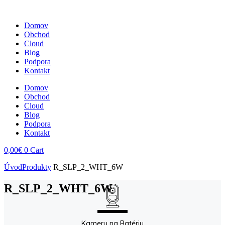
Domov
Obchod
Cloud
Blog
Podpora
Kontakt
Domov
Obchod
Cloud
Blog
Podpora
Kontakt
0,00
€
0
Cart
Úvod
Produkty
R_SLP_2_WHT_6W
R_SLP_2_WHT_6W
Kamery na Batériu