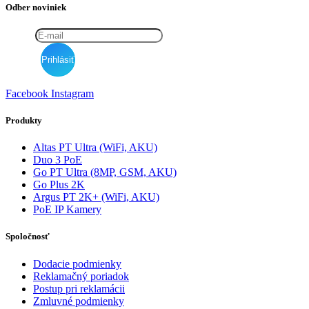
Odber noviniek
Facebook
Instagram
Produkty
Altas PT Ultra (WiFi, AKU)
Duo 3 PoE
Go PT Ultra (8MP, GSM, AKU)
Go Plus 2K
Argus PT 2K+ (WiFi, AKU)
PoE IP Kamery
Spoločnosť
Dodacie podmienky
Reklamačný poriadok
Postup pri reklamácii
Zmluvné podmienky