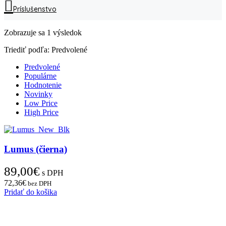
Príslušenstvo
Zobrazuje sa 1 výsledok
Triediť podľa:
Predvolené
Predvolené
Populárne
Hodnotenie
Novinky
Low Price
High Price
Lumus (čierna)
89,00
€
s DPH
72,36
€
bez DPH
Pridať do košika