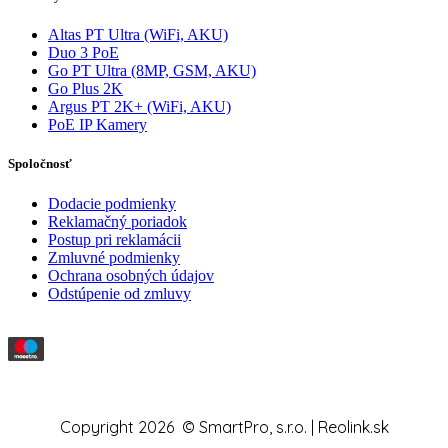
Altas PT Ultra (WiFi, AKU)
Duo 3 PoE
Go PT Ultra (8MP, GSM, AKU)
Go Plus 2K
Argus PT 2K+ (WiFi, AKU)
PoE IP Kamery
Spoločnosť
Dodacie podmienky
Reklamačný poriadok
Postup pri reklamácii
Zmluvné podmienky
Ochrana osobných údajov
Odstúpenie od zmluvy
Copyright 2026 © SmartPro, s.r.o. | Reolink.sk