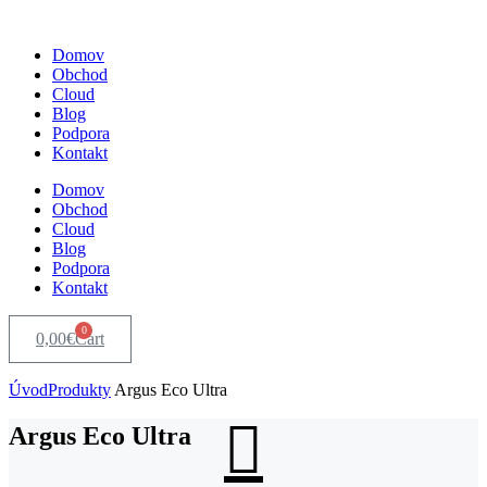
Domov
Obchod
Cloud
Blog
Podpora
Kontakt
Domov
Obchod
Cloud
Blog
Podpora
Kontakt
0
0,00
€
Cart
Úvod
Produkty
Argus Eco Ultra
Argus Eco Ultra