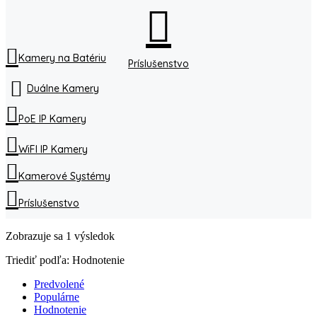
Kamery na Batériu
Príslušenstvo
Duálne Kamery
PoE IP Kamery
WiFI IP Kamery
Kamerové Systémy
Príslušenstvo
Zobrazuje sa 1 výsledok
Triediť podľa:
Hodnotenie
Predvolené
Populárne
Hodnotenie