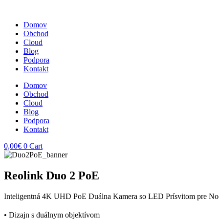
Domov
Obchod
Cloud
Blog
Podpora
Kontakt
Domov
Obchod
Cloud
Blog
Podpora
Kontakt
0,00
€
0
Cart
Reolink Duo 2 PoE
Inteligentná 4K UHD PoE Duálna Kamera so LED Prísvitom pre No
• Dizajn s duálnym objektívom