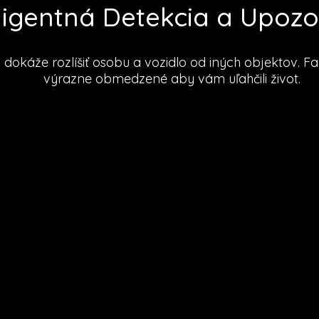
eligentná Detekcia a Upoz
á dokáže rozlíšiť osobu a vozidlo od iných objektov. 
výrazne obmedzené aby vám uľahčili život.