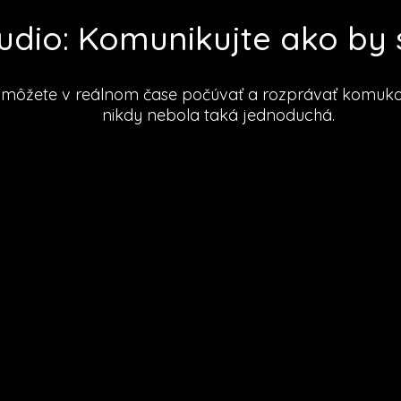
dio: Komunikujte ako by s
ôžete v reálnom čase počúvať a rozprávať komukoľv
nikdy nebola taká jednoduchá.