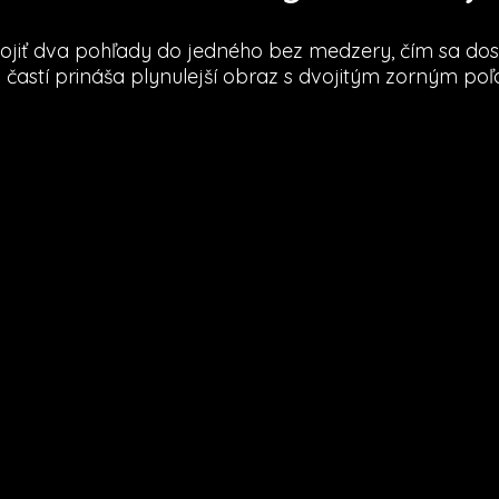
jiť dva pohľady do jedného bez medzery, čím sa dos
častí prináša plynulejší obraz s dvojitým zorným po