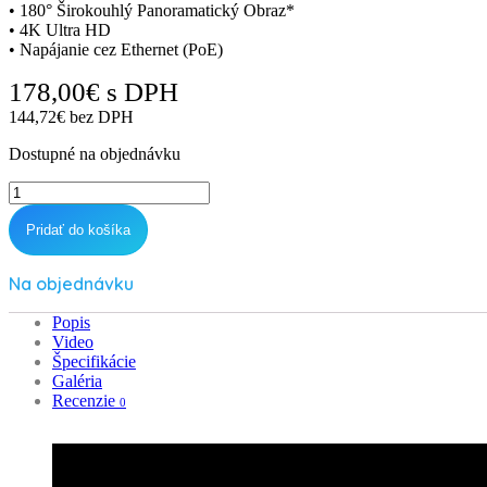
• 180° Širokouhlý Panoramatický Obraz*
• 4K Ultra HD
• Napájanie cez Ethernet (PoE)
178,00
€
s DPH
144,72
€
bez DPH
Dostupné na objednávku
Duo
2
PoE
Pridať do košíka
quantity
Na objednávku
Popis
Video
Špecifikácie
Galéria
Recenzie
0