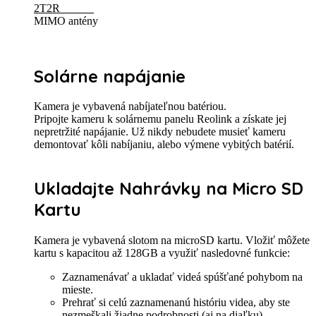
2T2R
MIMO antény
Solárne napájanie
Kamera je vybavená nabíjateľnou batériou.
Pripojte kameru k solárnemu panelu Reolink a získate jej
nepretržité napájanie. Už nikdy nebudete musieť kameru
demontovať kôli nabíjaniu, alebo výmene vybitých batérií.
Ukladajte Nahrávky na Micro SD
Kartu
Kamera je vybavená slotom na microSD kartu. Vložiť môžete
kartu s kapacitou až 128GB a využiť nasledovné funkcie:
Zaznamenávať a ukladať videá spúšťané pohybom na
mieste.
Prehrať si celú zaznamenanú históriu videa, aby ste
nezmeškali žiadne podrobnosti (aj na diaľku).