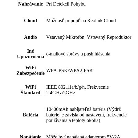
Nahrávanie
Pri Detekcii Pohybu
Cloud
Možnosť pripojiť na Reolink Cloud
Audio
Vstavaný Mikrofón, Vstavaný Reproduktor
Iné
e-mailové správy a push hlásenia
Upozornenia
WiFi
WPA-PSK/WPA2-PSK
Zabezpečenie
WiFi
IEEE 802.11a/b/g/n, Frekvecnie
Štandard
2.4GHz/5GHz
10400mAh nabíjateľná batéria (Výdrž
Batéria
batérie je závislá od nastavení, frekvencie
používania a teploty okolia)
Napájanie
Môže byť napájaná adaptérom 5V/2A