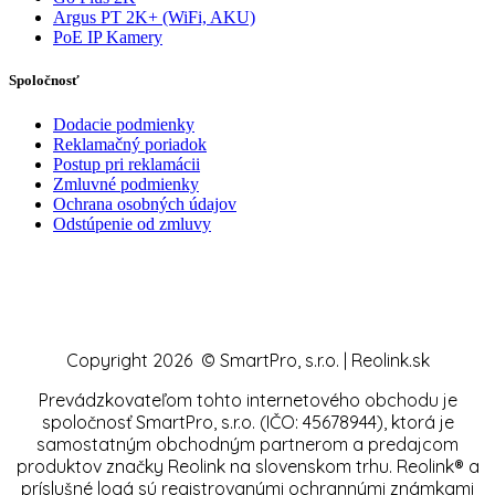
Argus PT 2K+ (WiFi, AKU)
PoE IP Kamery
Spoločnosť
Dodacie podmienky
Reklamačný poriadok
Postup pri reklamácii
Zmluvné podmienky
Ochrana osobných údajov
Odstúpenie od zmluvy
Copyright 2026 © SmartPro, s.r.o. | Reolink.sk
Prevádzkovateľom tohto internetového obchodu je
spoločnosť SmartPro, s.r.o. (IČO: 45678944), ktorá je
samostatným obchodným partnerom a predajcom
produktov značky Reolink na slovenskom trhu. Reolink® a
príslušné logá sú registrovanými ochrannými známkami