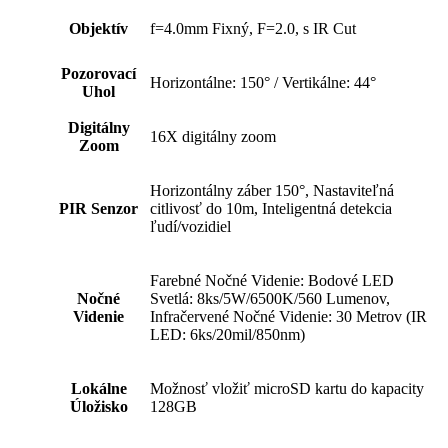
Objektív
f=4.0mm Fixný, F=2.0, s IR Cut
Pozorovací
Horizontálne: 150° / Vertikálne: 44°
Uhol
Digitálny
16X digitálny zoom
Zoom
Horizontálny záber 150°, Nastaviteľná
PIR Senzor
citlivosť do 10m, Inteligentná detekcia
ľudí/vozidiel
Farebné Nočné Videnie: Bodové LED
Nočné
Svetlá: 8ks/5W/6500K/560 Lumenov,
Videnie
Infračervené Nočné Videnie: 30 Metrov (IR
LED: 6ks/20mil/850nm)
Lokálne
Možnosť vložiť microSD kartu do kapacity
Úložisko
128GB