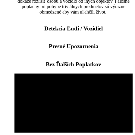
dokáže rozlíšiť osobu a vozidlo od iných objektov. Falošné
poplachy pri pohybe triviálnych predmetov sú výrazne
obmedzené aby vám uľahčili život.
Detekcia Ľudí / Vozidiel
Presné Upozornenia
Bez Ďalších Poplatkov