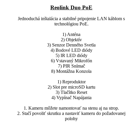
Reolink Duo PoE
Jednoduchá inštalácia a stabilné pripojenie LAN káblom s
technológiou PoE.
1) Anténa
2) Objektív
3) Senzor Denného Svetla
4) Bodové LED diódy
5) IR LED diódy
6) Vstavaný Mikrofón
7) PIR Snímač
8) Montážna Konzola
1) Reproduktor
2) Slot pre microSD kartu
3) Tlačítko Reset
4) Vypínač Napájania
1. Kameru môžete namontovať na stenu aj na strop.
2. Stačí povoliť skrutku a nastaviť kameru do požadovanej
polohy