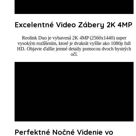
Excelentné Video Zábery 2K 4MP
Reolink Duo je vybavená 2K 4MP (2560x1440) super
vysokým rozlíšením, ktoré je dvakrát vyššie ako 1080p full
HD. Objavte ďalšie jemné detaily pomocou dvoch bystrých
očí.
Perfektné Nočné Videnie vo