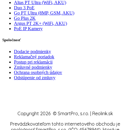
Altas PT Ultra (WiFi, AKU)
Duo 3 PoE
Go PT Ultra (8MP, GSM, AKU)
Go Plus 2K
Argus PT 2K+ (WiFi, AKU)
PoE IP Kamery
Spoločnosť
Dodacie podmienky
Reklamačný poriadok
Postup pri reklamácii
Zmluvné podmienky
Ochrana osobných údajov
Odstúpenie od zmluvy
Copyright 2026 © SmartPro, s.r.o. | Reolink.sk
Prevádzkovateľom tohto internetového obchodu je
spoločnosť SmartPro, s.r.o. (IČO: 45678944), ktorá je