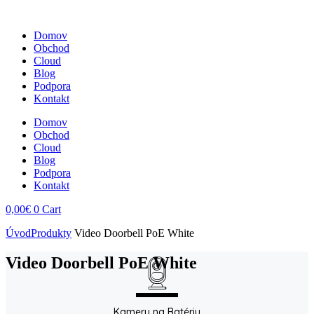
Domov
Obchod
Cloud
Blog
Podpora
Kontakt
Domov
Obchod
Cloud
Blog
Podpora
Kontakt
0,00
€
0
Cart
Úvod
Produkty
Video Doorbell PoE White
Video Doorbell PoE White
Kamery na Batériu