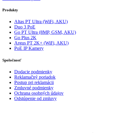
Produkty
Altas PT Ultra (WiFi, AKU)
Duo 3 PoE
Go PT Ultra (8MP, GSM, AKU)
Go Plus 2K
Argus PT 2K+ (WiFi, AKU)
PoE IP Kamery
Spoločnosť
Dodacie podmienky
Reklamačný poriadok
Postup pri reklamácii
Zmluvné podmienky
Ochrana osobných údajov
Odstúpenie od zmluvy