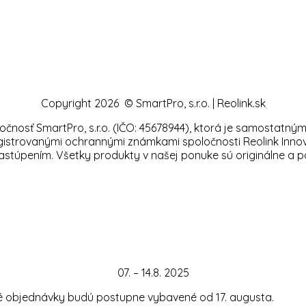
Copyright 2026 © SmartPro, s.r.o. | Reolink.sk
očnosť SmartPro, s.r.o. (IČO: 45678944), ktorá je samosta
egistrovanými ochrannými známkami spoločnosti Reolink Innov
túpením. Všetky produkty v našej ponuke sú originálne a poc
07. – 14.8. 2025
té objednávky budú postupne vybavené od 17. augusta.