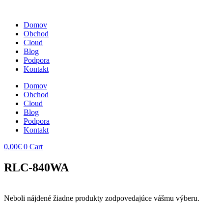
Domov
Obchod
Cloud
Blog
Podpora
Kontakt
Domov
Obchod
Cloud
Blog
Podpora
Kontakt
0,00
€
0
Cart
RLC-840WA
Neboli nájdené žiadne produkty zodpovedajúce vášmu výberu.