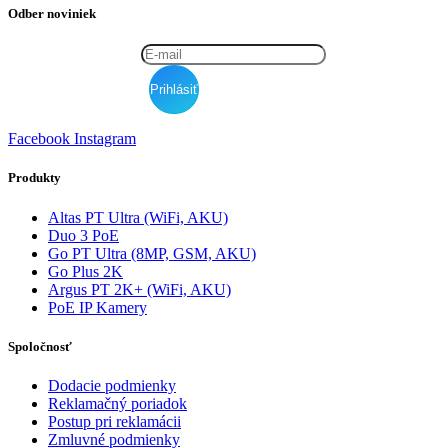
Odber noviniek
Facebook
Instagram
Produkty
Altas PT Ultra (WiFi, AKU)
Duo 3 PoE
Go PT Ultra (8MP, GSM, AKU)
Go Plus 2K
Argus PT 2K+ (WiFi, AKU)
PoE IP Kamery
Spoločnosť
Dodacie podmienky
Reklamačný poriadok
Postup pri reklamácii
Zmluvné podmienky