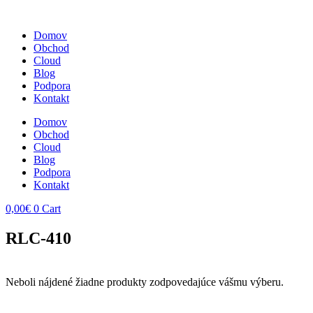
Domov
Obchod
Cloud
Blog
Podpora
Kontakt
Domov
Obchod
Cloud
Blog
Podpora
Kontakt
0,00
€
0
Cart
RLC-410
Neboli nájdené žiadne produkty zodpovedajúce vášmu výberu.