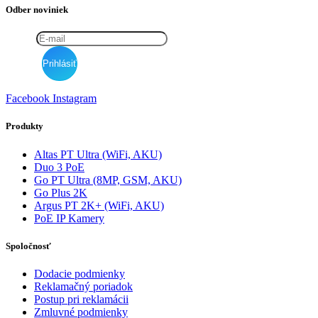
Odber noviniek
Facebook
Instagram
Produkty
Altas PT Ultra (WiFi, AKU)
Duo 3 PoE
Go PT Ultra (8MP, GSM, AKU)
Go Plus 2K
Argus PT 2K+ (WiFi, AKU)
PoE IP Kamery
Spoločnosť
Dodacie podmienky
Reklamačný poriadok
Postup pri reklamácii
Zmluvné podmienky