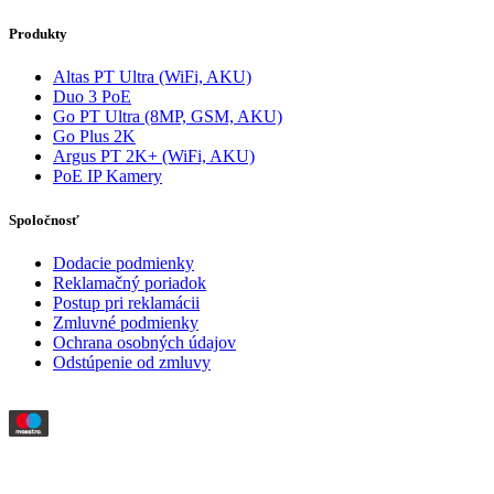
Produkty
Altas PT Ultra (WiFi, AKU)
Duo 3 PoE
Go PT Ultra (8MP, GSM, AKU)
Go Plus 2K
Argus PT 2K+ (WiFi, AKU)
PoE IP Kamery
Spoločnosť
Dodacie podmienky
Reklamačný poriadok
Postup pri reklamácii
Zmluvné podmienky
Ochrana osobných údajov
Odstúpenie od zmluvy