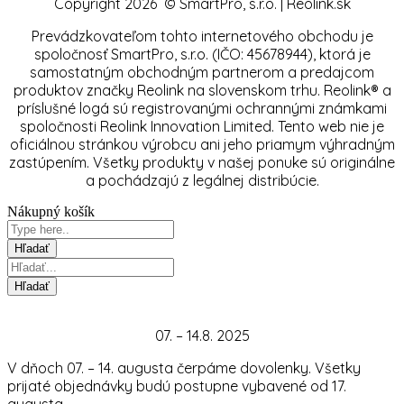
Copyright 2026 © SmartPro, s.r.o. | Reolink.sk
Prevádzkovateľom tohto internetového obchodu je
spoločnosť SmartPro, s.r.o. (IČO: 45678944), ktorá je
samostatným obchodným partnerom a predajcom
produktov značky Reolink na slovenskom trhu. Reolink® a
príslušné logá sú registrovanými ochrannými známkami
spoločnosti Reolink Innovation Limited. Tento web nie je
oficiálnou stránkou výrobcu ani jeho priamym výhradným
zastúpením. Všetky produkty v našej ponuke sú originálne
a pochádzajú z legálnej distribúcie.
Nákupný košík
07. – 14.8. 2025
V dňoch 07. – 14. augusta čerpáme dovolenky. Všetky
prijaté objednávky budú postupne vybavené od 17.
augusta.