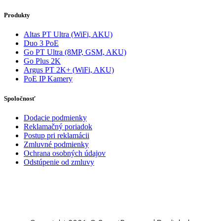
Produkty
Altas PT Ultra (WiFi, AKU)
Duo 3 PoE
Go PT Ultra (8MP, GSM, AKU)
Go Plus 2K
Argus PT 2K+ (WiFi, AKU)
PoE IP Kamery
Spoločnosť
Dodacie podmienky
Reklamačný poriadok
Postup pri reklamácii
Zmluvné podmienky
Ochrana osobných údajov
Odstúpenie od zmluvy