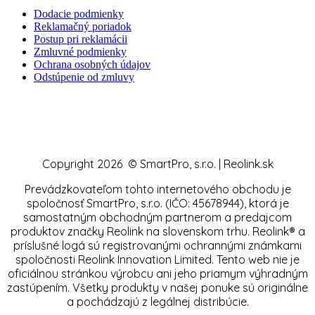
Dodacie podmienky
Reklamačný poriadok
Postup pri reklamácii
Zmluvné podmienky
Ochrana osobných údajov
Odstúpenie od zmluvy
Copyright 2026 © SmartPro, s.r.o. | Reolink.sk
Prevádzkovateľom tohto internetového obchodu je
spoločnosť SmartPro, s.r.o. (IČO: 45678944), ktorá je
samostatným obchodným partnerom a predajcom
produktov značky Reolink na slovenskom trhu. Reolink® a
príslušné logá sú registrovanými ochrannými známkami
spoločnosti Reolink Innovation Limited. Tento web nie je
oficiálnou stránkou výrobcu ani jeho priamym výhradným
zastúpením. Všetky produkty v našej ponuke sú originálne
a pochádzajú z legálnej distribúcie.