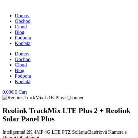
Domov
Obchod
Cloud
Blog
Podpora
Kontakt
Domov
Obchod
Cloud
Blog
Podpora
Kontakt
0,00
€
0
Cart
Reolink TrackMix LTE Plus 2 + Reolink
Solar Panel Plus
Inteligentná 2K 4MP 4G LTE PTZ Solárna/Batériová Kamera s
Dvomi Objektívmi