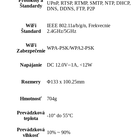
Protokoly a
UPnP, RTSP, RTMP, SMTP, NTP, DHCP,
Štandardy
DNS, DDNS, FTP, P2P
WiFi
IEEE 802.11a/b/g/n, Frekvecnie
Štandard
2.4GHz/5GHz
WiFi
WPA-PSK/WPA2-PSK
Zabezpečenie
Napájanie
DC 12.0V⎓1A, <12W
Rozmery
Φ133 x 100.25mm
Hmotnosť
704g
Prevádzková
-10° do 55°C
teplota
Prevádzková
10% ~ 90%
vlhkosť