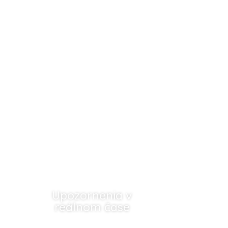
Upozornenia v
reálnom čase