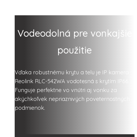
Vodeodolná pre vonkajšie
použitie
Vďaka robustnému krytu a telu je IP kamera
Reolink RLC-542WA vodotesná s krytím IP66.
Funguje perfektne vo vnútri aj vonku za
akýchkoľvek nepriaznivých poveternostných
podmienok.