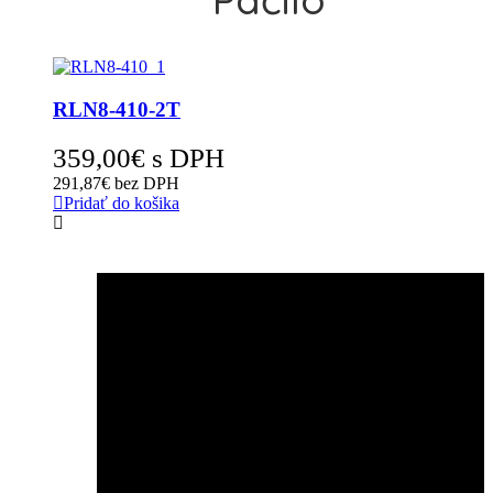
RLN8-410-2T
359,00
€
s DPH
291,87
€
bez DPH
Pridať do košika