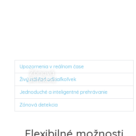
Upozornenia v reálnom čase
Zónová
detekcia
Živý náhľad odkiaľkoľvek
Jednoduché a inteligentné prehrávanie
Zónová detekcia
Flexibilné možnosti