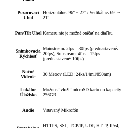
Pozorovací
Horizontálne: 96° ~ 27° / Vertikálne: 69° ~
Uhol
21°
Pan/Tilt Uhol
Kameru nie je možné otáčať na diaľku
Mainstream: 2fps – 30fps (prednastavené:
Snímkovacia
20fps), Substream: 4fps – 15fps
Rýchlosť
(prednastavené: 10fps)
Nočné
30 Metrov (LED: 24ks/14mil/850nm)
Videnie
Lokálne
Možnosť vložiť microSD kartu do kapacity
Úložisko
256GB
Audio
Vstavaný Mikrofón
HTTPS, SSL, TCP/IP, UDP, HTTP, IPv4,