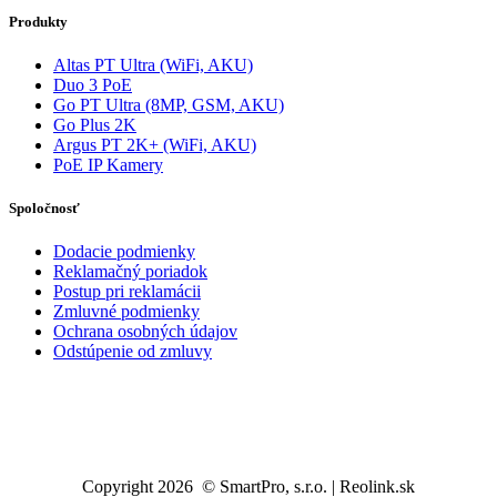
Produkty
Altas PT Ultra (WiFi, AKU)
Duo 3 PoE
Go PT Ultra (8MP, GSM, AKU)
Go Plus 2K
Argus PT 2K+ (WiFi, AKU)
PoE IP Kamery
Spoločnosť
Dodacie podmienky
Reklamačný poriadok
Postup pri reklamácii
Zmluvné podmienky
Ochrana osobných údajov
Odstúpenie od zmluvy
Copyright 2026 © SmartPro, s.r.o. | Reolink.sk