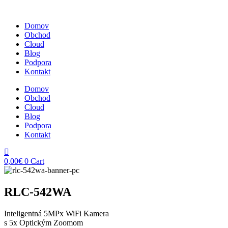
Domov
Obchod
Cloud
Blog
Podpora
Kontakt
Domov
Obchod
Cloud
Blog
Podpora
Kontakt
0,00
€
0
Cart
RLC-542WA
Inteligentná 5MPx WiFi Kamera
s 5x Optickým Zoomom