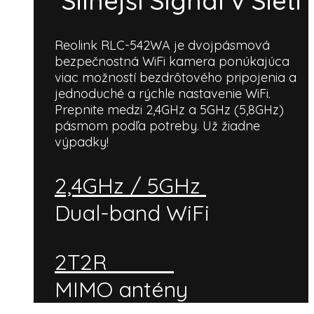
Silnejší Signál v Sieti
Reolink RLC-542WA je dvojpásmová
bezpečnostná WiFi kamera ponúkajúca
viac možností bezdrôtového pripojenia a
jednoduché a rýchle nastavenie WiFi.
Prepnite medzi 2,4GHz a 5GHz (5,8GHz)
pásmom podľa potreby. Už žiadne
výpadky!
2,4GHz / 5GHz
Dual-band WiFi
2T2R
MIMO antény