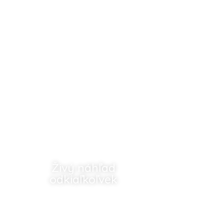
Živý náhľad
odkiaľkoľvek