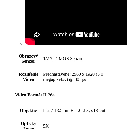
Obrazový
1/2.7" CMOS Senzor
Senzor
Rozlíšenie
Prednastavené: 2560 x 1920 (5.0
Videa
megapixelov) @ 30 fps
Video Formát
H.264
Objektív
f=2.7-13.5mm F=1.6-3.3, s IR cut
Optický
5X
Zoom