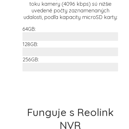
toku kamery (4096 kbps) sú nižšie
uvedené počty zaznamenaných
udalosti, podľa kapacity microSD karty:
64GB:
36,4h kontinuálny záznam
128GB:
72,8h kontinuálny záznam
256GB:
145,6h kontinuálny záznam
Funguje s Reolink
NVR