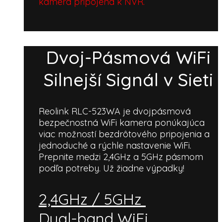
kamera pripojená k NVR.
Dvoj-Pásmová WiFi
Silnejší Signál v Sieti
Reolink RLC-523WA je dvojpásmová
bezpečnostná WiFi kamera ponúkajúca
viac možností bezdrôtového pripojenia a
jednoduché a rýchle nastavenie WiFi.
Prepnite medzi 2,4GHz a 5GHz pásmom
podľa potreby. Už žiadne výpadky!
2,4GHz / 5GHz
Dual-band WiFi