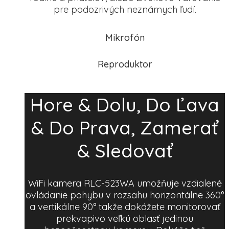
pre podozrivých neznámych ľudí.
Mikrofón
Reproduktor
Hore & Dolu, Do Ľava
& Do Prava, Zamerať
& Sledovať
WiFi kamera RLC-523WA umožňuje vzdialené
ovládanie pohybu v rozsahu horizontálne 360°
a vertikálne 90° takže dokážete monitorovať
prekvapivo veľkú oblasť jedinou