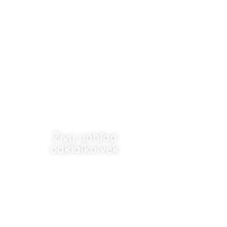
Živý náhľad
odkiaľkoľvek