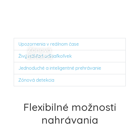
Upozornenia v reálnom čase
Zónová
detekcia
Živý náhľad odkiaľkoľvek
Jednoduché a inteligentné prehrávanie
Zónová detekcia
Flexibilné možnosti
nahrávania