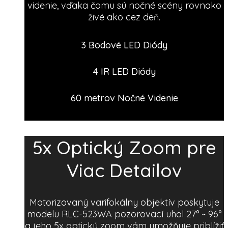
videnie, vďaka čomu sú nočné scény rovnako
živé ako cez deň.
3 Bodové LED Diódy
4 IR LED Diódy
60 metrov Nočné Videnie
5x Optický Zoom pre
Viac Detailov
Motorizovaný varifokálny objektív poskytuje
modelu RLC-523WA pozorovací uhol 27° ~ 96°
a jeho 5x optický zoom vám umožňuje priblížiť