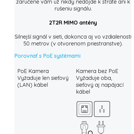
zaručene vám už nikdy nedôjde k strate ani k
rušeniu signálu.
2T2R MIMO antény
Silnejší signál v sieti, dokonca aj vo vzdialenosti
50 metrov (v otvorenom priestranstve).
Porovnať s PoE systémami
PoE Kamera
Kamera bez PoE
Vyžaduje len sieťový
Vyžaduje oba,
(LAN) kábel
sieťový aj napájací
kábel