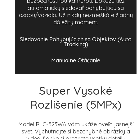
bezpečnostnou kamerou. Dokáže tiež
automaticky sledovať pohybujúcu sa
osobu/vozidlo. Už nikdy nezmeškáte žiadny
dôležitý moment.
Sledovanie Pohybujúcich sa Objektov (Auto
Tracking)
Manuálne Otáčanie
Super Vysoké
Rozlíšenie (5MPx)
Model RLC-523WA vám ukáže oveľa jasnejší
svet. Vychutnajte si bezchybné obrázky a
videá. Ľahko si prezriete všetky detaily