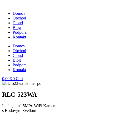
Domov
Obchod
Cloud
Blog
Podpora
Kontakt
Domov
Obchod
Cloud
Blog
Podpora
Kontakt
0,00
€
0
Cart
RLC-523WA
Inteligentná 5MPx WiFi Kamera
s Bodovým Svetlom