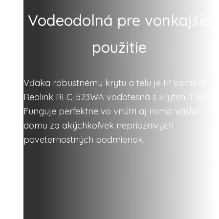
Vodeodolná pre vonkajšie
použitie
Vďaka robustnému krytu a telu je IP kamera
Reolink RLC-523WA vodotesná s krytím IP66.
Funguje perfektne vo vnútri aj mimo vášho
domu za akýchkoľvek nepriaznivých
poveternostných podmienok.