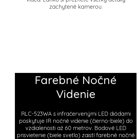
zachytené kamerou.
Farebné Nočné
Videnie
RLC-523WA s infračervenými LED diódami
poskytuje IR nočné videnie (čierno-biele) do
vzdialenosti až 60 metrov. Bodové LED
prisvietenie (biele svetlo) zaistí farebné nočné