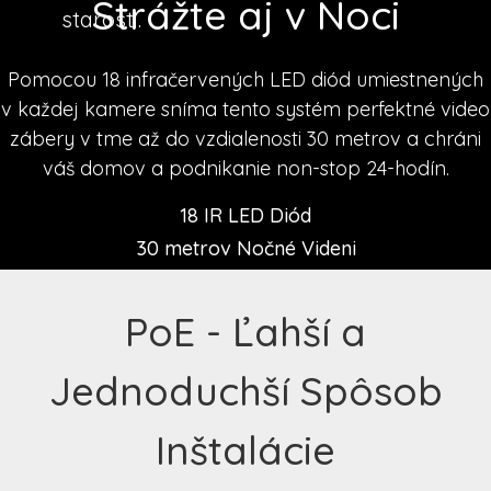
Strážte aj v Noci
starosti.
Pomocou 18 infračervených LED diód umiestnených
v každej kamere sníma tento systém perfektné video
zábery v tme až do vzdialenosti 30 metrov a chráni
váš domov a podnikanie non-stop 24-hodín.
18 IR LED Diód
30 metrov Nočné Videni
PoE - Ľahší a
Jednoduchší Spôsob
Inštalácie