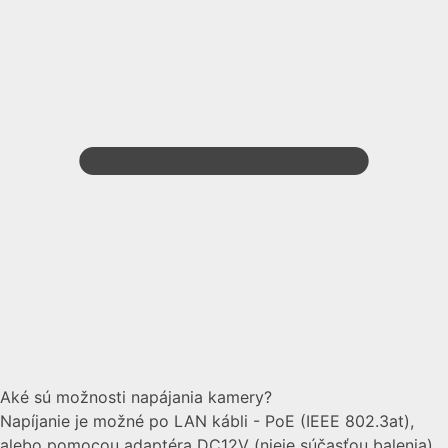
Aké sú možnosti napájania kamery?
Napíjanie je možné po LAN kábli - PoE (IEEE 802.3at),
alebo pomocou adaptéra DC12V (nieje súčasťou balenia)