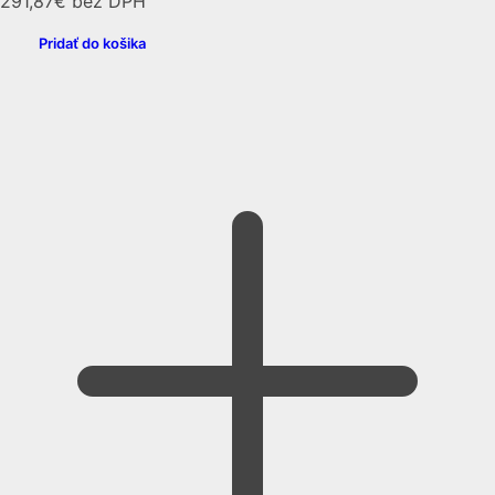
291,87
€
bez DPH
Pridať do košika