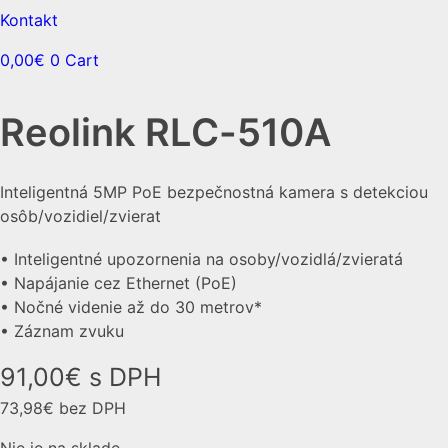
Kontakt
0,00
€
0
Cart
Reolink RLC-510A
Inteligentná 5MP PoE bezpečnostná kamera s detekciou
osôb/vozidiel/zvierat
• Inteligentné upozornenia na osoby/vozidlá/zvieratá
• Napájanie cez Ethernet (PoE)
• Nočné videnie až do 30 metrov*
• Záznam zvuku
91,00
€
s DPH
73,98
€
bez DPH
Nie je na sklade