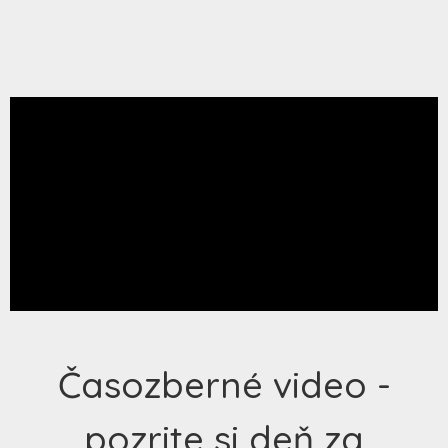
Časozberné video -
pozrite si deň za