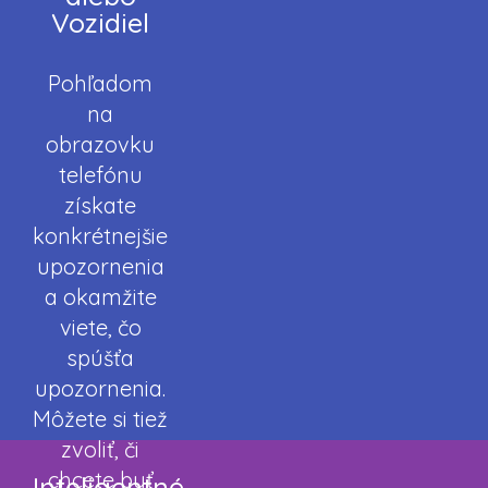
Vozidiel
Pohľadom
na
obrazovku
telefónu
získate
konkrétnejšie
upozornenia
a okamžite
viete, čo
spúšťa
upozornenia.
Môžete si tiež
zvoliť, či
chcete byť
Inteligentné