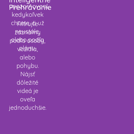
upozorňovaní,
Prehrávanie
kedykoľvek
chcete, či už
Filtrujte
neustále,
záznamy
alebo podľa
podľa osoby,
plánu.
vozidla,
alebo
pohybu.
Nájsť
dôležité
videá je
oveľa
jednoduchšie.