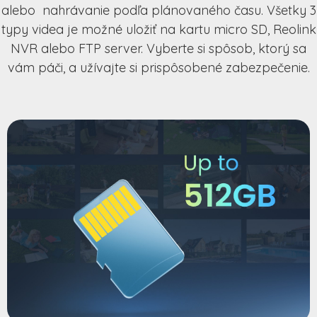
alebo nahrávanie podľa plánovaného času. Všetky 3
typy videa je možné uložiť na kartu micro SD, Reolink
NVR alebo FTP server. Vyberte si spôsob, ktorý sa
vám páči, a užívajte si prispôsobené zabezpečenie.