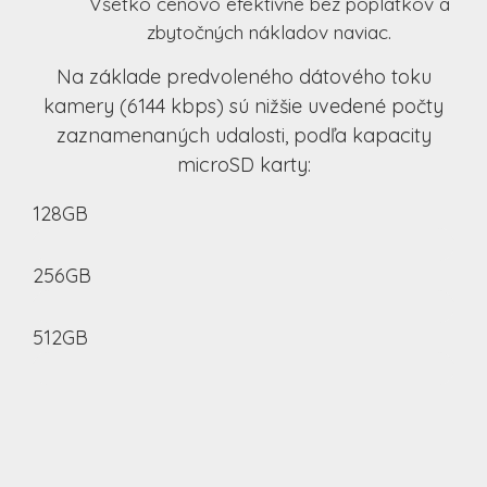
Všetko cenovo efektívne bez poplatkov a
zbytočných nákladov naviac.
Na základe predvoleného dátového toku
kamery (6144 kbps) sú nižšie uvedené počty
zaznamenaných udalosti, podľa kapacity
microSD karty:
128GB
48.5h kontinuálny záznam
256GB
97.1h kontinuálny záznam
512GB
194.2h kontinuálny záznam