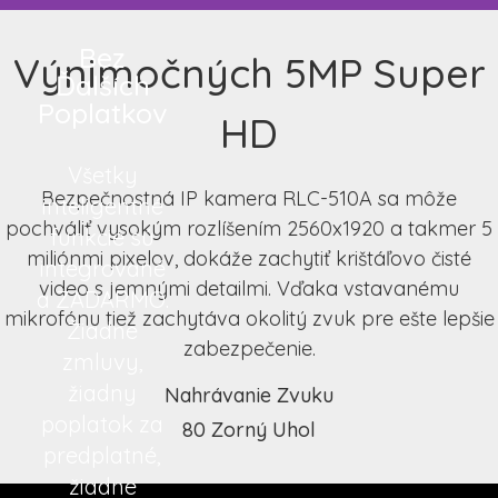
Bez
Výnimočných 5MP Super
Ďalších
Poplatkov
HD
Všetky
Bezpečnostná IP kamera RLC-510A sa môže
inteligentné
pochváliť vysokým rozlíšením 2560x1920 a takmer 5
funkcie sú
miliónmi pixelov, dokáže zachytiť krištáľovo čisté
integrované
video s jemnými detailmi. Vďaka vstavanému
a ZADARMO.
mikrofónu tiež zachytáva okolitý zvuk pre ešte lepšie
Žiadne
zabezpečenie.
zmluvy,
žiadny
Nahrávanie Zvuku
poplatok za
80 Zorný Uhol
predplatné,
žiadne