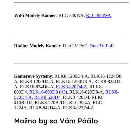
WiFi Modely Kamier
: RLC-840WA,
RLC-843WA
Duálne Modely Kamier
: Duo 2V PoE,
Duo 3V PoE
Kamerové Systémy
: RLK8-1200D4-A,
RLK16-1224D8-
A,
RLK8-1200D4-A,
RLK16-1200D8-A,
RLK8-824D4-
A,
RLK16-824D8-A,
RLK8-820D4-A
,
RLK8-
800D4,
RLK16-800D8 (AI)
,
RLK16-820D8-A,
RLK8-
520D4-A
,
RLK8-520D4
,
RLK8-420D4,
RLK8-
410B2D2,
RLK8-520B2D2,
RLC-824A,
RLC-
1224A,
RLK8-842D4-A,
RLK8-822D4-A
Možno by sa Vám Páčilo