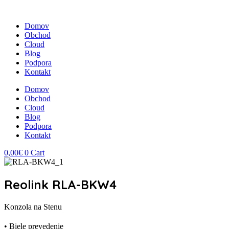
Domov
Obchod
Cloud
Blog
Podpora
Kontakt
Domov
Obchod
Cloud
Blog
Podpora
Kontakt
0,00
€
0
Cart
Reolink RLA-BKW4
Konzola na Stenu
• Biele prevedenie