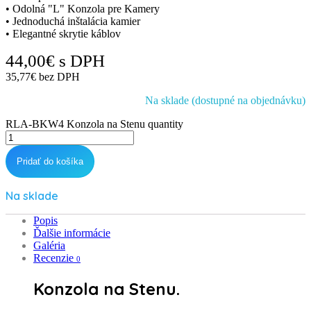
• Odolná "L" Konzola pre Kamery
• Jednoduchá inštalácia kamier
• Elegantné skrytie káblov
44,00
€
s DPH
35,77
€
bez DPH
Na sklade (dostupné na objednávku)
RLA-BKW4 Konzola na Stenu quantity
Pridať do košíka
Na sklade
Popis
Ďalšie informácie
Galéria
Recenzie
0
Konzola na Stenu.