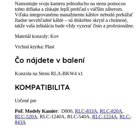
Namontujte svoju kameru jednoducho na stenu pomocou
tohto držiaka a získajte lepší prehľad s väčším záberom.
Vďaka integrovanému manažmentu káblov nebudú prekážať
žiadne nevzhľadné káble – sú diskrétne skryté a chránené,
takže vaša inštalácia bude vždy vyzerať čisto a profesionálne.
Materiál konzoly: Kov
Vrchná krytka: Plast
Čo nájdete v balení
Konzola na Stenu RLA-BKW4 x1
KOMPATIBILITA
Určené pre
PoE Modely Kamier
:
D800,
RLC-833A
,
RLC-820A
,
RLC-520A
,
RLC-1240A,
RLC-540A,
RLC-1224A
,
RLC-
843A