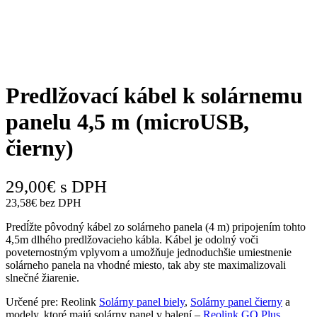
open
Predlžovací kábel k solárnemu
panelu 4,5 m (microUSB,
čierny)
29,00
€
s DPH
23,58
€
bez DPH
Predĺžte pôvodný kábel zo solárneho panela (4 m) pripojením tohto
4,5m dlhého predlžovacieho kábla. Kábel je odolný voči
poveternostným vplyvom a umožňuje jednoduchšie umiestnenie
solárneho panela na vhodné miesto, tak aby ste maximalizovali
slnečné žiarenie.
Určené pre: Reolink
Solárny panel biely
,
Solárny panel čierny
a
modely, ktoré majú solárny panel v balení –
Reolink GO Plus
,