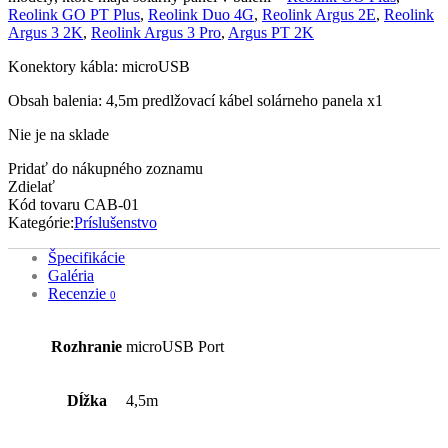
Reolink GO PT Plus
,
Reolink Duo 4G
,
Reolink Argus 2E
,
Reolink
Argus 3 2K
,
Reolink Argus 3 Pro
,
Argus PT 2K
Konektory kábla: microUSB
Obsah balenia: 4,5m predlžovací kábel solárneho panela x1
Nie je na sklade
Pridať do nákupného zoznamu
Zdielať
Kód tovaru
CAB-01
Kategórie:
Príslušenstvo
Špecifikácie
Galéria
Recenzie
0
Rozhranie
microUSB Port
Dĺžka
4,5m