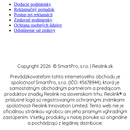
Dodacie podmienky
Reklamačný poriadok
Postup pri reklamácii
Zmluvné podmienky
Ochrana osobných údajov
Odstúpenie od zmluvy
Copyright 2026 © SmartPro, s.r.o. | Reolink.sk
Prevádzkovateľom tohto internetového obchodu je
spoločnosť SmartPro, s.r.o. (IČO: 45678944), ktorá je
samostatným obchodným partnerom a predajcom
produktov značky Reolink na slovenskom trhu. Reolink® a
príslušné logá sú registrovanými ochrannými známkami
spoločnosti Reolink Innovation Limited. Tento web nie je
oficiálnou stránkou výrobcu ani jeho priamym výhradným
zastúpením. Všetky produkty v našej ponuke sú originálne
a pochádzajú z legálnej distribúcie.