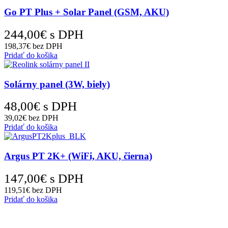
Go PT Plus + Solar Panel (GSM, AKU)
244,00
€
s DPH
198,37
€
bez DPH
Pridať do košika
Solárny panel (3W, biely)
48,00
€
s DPH
39,02
€
bez DPH
Pridať do košika
Argus PT 2K+ (WiFi, AKU, čierna)
147,00
€
s DPH
119,51
€
bez DPH
Pridať do košika