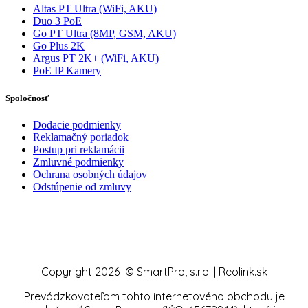
Altas PT Ultra (WiFi, AKU)
Duo 3 PoE
Go PT Ultra (8MP, GSM, AKU)
Go Plus 2K
Argus PT 2K+ (WiFi, AKU)
PoE IP Kamery
Spoločnosť
Dodacie podmienky
Reklamačný poriadok
Postup pri reklamácii
Zmluvné podmienky
Ochrana osobných údajov
Odstúpenie od zmluvy
Copyright 2026 © SmartPro, s.r.o. | Reolink.sk
Prevádzkovateľom tohto internetového obchodu je