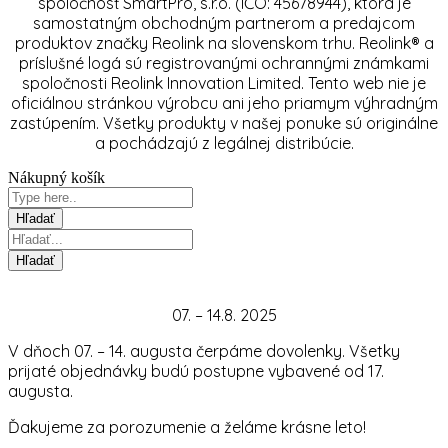
spoločnosť SmartPro, s.r.o. (IČO: 45678944), ktorá je
samostatným obchodným partnerom a predajcom
produktov značky Reolink na slovenskom trhu. Reolink® a
príslušné logá sú registrovanými ochrannými známkami
spoločnosti Reolink Innovation Limited. Tento web nie je
oficiálnou stránkou výrobcu ani jeho priamym výhradným
zastúpením. Všetky produkty v našej ponuke sú originálne
a pochádzajú z legálnej distribúcie.
Nákupný košík
07. – 14.8. 2025
V dňoch 07. – 14. augusta čerpáme dovolenky. Všetky
prijaté objednávky budú postupne vybavené od 17.
augusta.
Ďakujeme za porozumenie a želáme krásne leto!